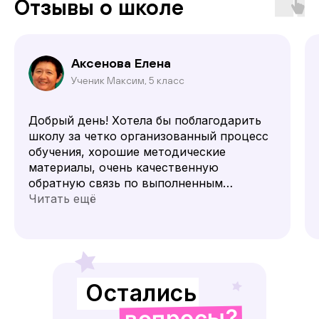
Отзывы о школе
Аксенова Елена
Ученик Максим, 5 класс
Добрый день! Хотела бы поблагодарить
школу за четко организованный процесс
обучения, хорошие методические
материалы, очень качественную
обратную связь по выполненным
заданиям, отлично проведенную
Читать ещё
аттестацию.
Максим стал спокойнее, более
самостоятельным, уверенным в себе.
Особое внимание я обратила на то, что
Остались
у вас есть формат онлайн-урока,
в котором педагог взаимодействует
вопросы?