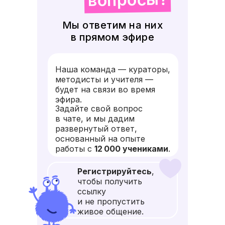
в ребенком и дети видят и слышат друг
друга. Это существенно расширяет
Мы ответим на них
репертуар методов воздействия.
в прямом эфире
Еще раз большое спасибо. Я очень рада,
что решилась перейти на этот формат
Наша команда — кураторы,
обучения. Максим очень хочет
методисты и учителя —
продолжить учиться у вас.
будет на связи во время
эфира.
Задайте свой вопрос
в чате, и мы дадим
развернутый ответ,
основанный на опыте
работы с
12 000 учениками
.
Регистрируйтесь
,
чтобы получить
ссылку
и не пропустить
живое общение.