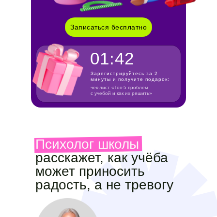
Записаться бесплатно
01:42
Зарегистрируйтесь за 2
минуты и получите подарок:
чек-лист
«Топ-5 проблем
с учебой и как их решить­»
Психолог школы
расскажет, как учёба
может приносить
радость, а не тревогу