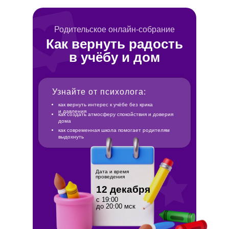
Записаться на эфир
Родительское онлайн-собрание
Как вернуть радость
в учёбу и дом
Узнайте от психолога:
как вернуть интерес к учёбе без крика
и давления
как создать атмосферу спокойствия и доверия
дома
как современная школа помогает родителям
выдохнуть
Дата и время
проведения
12 декабря
с 19:00
до 20:00 мск