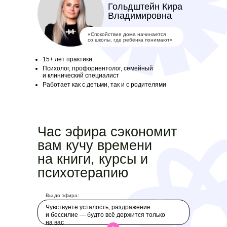
Гольдштейн Кира
Владимировна
«Спокойствие дома начинается
со школы, где ребёнка понимают»
15+ лет практики
Психолог, профориентолог, семейный
и клинический специалист
Работает как с детьми, так и с родителями
Час эфира сэкономит
вам кучу времени
на книги, курсы и
психотерапию
Вы до эфира:
Чувствуете усталость, раздражение
и бессилие — будто всё держится только
на вас